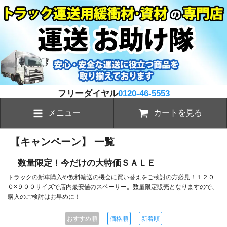
フリーダイヤル
0120-46-5553
メニュー
カートを見る
【キャンペーン】 一覧
数量限定！今だけの大特価ＳＡＬＥ
トラックの新車購入や飲料輸送の機会に買い替えをご検討の方必見！１２０
０×９００サイズで店内最安値のスペーサー。数量限定販売となりますので、
購入のご検討はお早めに！
おすすめ順
価格順
新着順