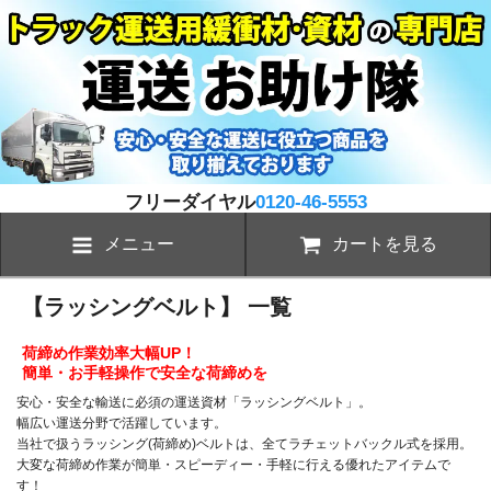
フリーダイヤル
0120-46-5553
メニュー
カートを見る
【ラッシングベルト】 一覧
荷締め作業効率大幅UP！
簡単・お手軽操作で安全な荷締めを
安心・安全な輸送に必須の運送資材「ラッシングベルト」。
幅広い運送分野で活躍しています。
当社で扱うラッシング(荷締め)ベルトは、全てラチェットバックル式を採用。
大変な荷締め作業が簡単・スピーディー・手軽に行える優れたアイテムで
す！