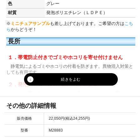
色
グレー
材質
発泡ポリエチレン（ＬＤＰＥ）
※
ミニチュアサンプル
も差し上げております。ご希望の方は
こち
ら
からどうぞ！
長所
１．帯電防止付きでゴミやホコリを寄せ付けません
静電気によるゴミやホコリの付着を防ぎます。異物混入対策と
しても有用です。
２．発泡スチロールの代品としてご提案！
トラック用の緩衝材として、まだ発泡スチロールを使用されて
いる方にオススメ！
その他の詳細情報
曲げても割れにくい・欠けにくい緩衝材で、リーズナブルな価格
設定となっております。
販売価格
22,050円(税込24,255円)
型番
M28883