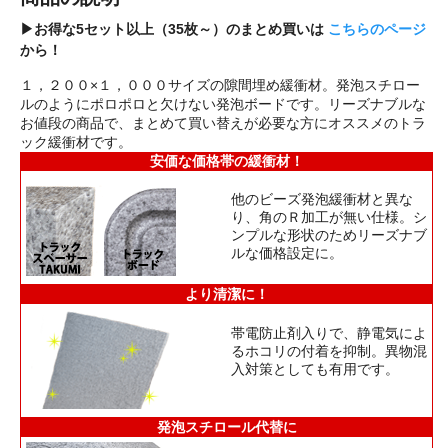
▶お得な5セット以上（35枚～）のまとめ買いは
こちらのページ
から！
１，２００×１，０００サイズの隙間埋め緩衝材。発泡スチロー
ルのようにポロポロと欠けない発泡ボードです。リーズナブルな
お値段の商品で、まとめて買い替えが必要な方にオススメのトラ
ック緩衝材です。
安価な価格帯の緩衝材！
他のビーズ発泡緩衝材と異な
り、角のＲ加工が無い仕様。シ
ンプルな形状のためリーズナブ
ルな価格設定に。
より清潔に！
帯電防止剤入りで、静電気によ
るホコリの付着を抑制。異物混
入対策としても有用です。
発泡スチロール代替に