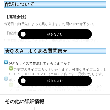
配送について
【運送会社】
出荷日・納品先によって異なります。お問い合わせ下さい。
【配達時間に関して】
配達時間の指定はできません。※配達日のご指定は可能です。
（ご依頼がありましたら送り状に記載は可能ですが、着時間を保
証するものではありません）
★Q & A よくある質問集★
「配達前に事前連絡をしてほしい」といったご要望がありました
らご注文の際にお申し付けください。
好きなサイズで作成してもらえますか？
【出荷までの日数】
ご要望のサイズにカットいたします。可能なサイズは２，３
００×１，０００×１２０（ｍｍ）以内です。見積いたします。
・入金確認の翌営業日に出荷（在庫に余裕がある場合）
ボンドで貼り付けできますか？
※お支払い方法により着金のタイミングが異なりますので、お急
ぎの場合はお振込み後に支払い明細をメールまたはＦＡＸいただ
厚みの薄いタイプは折り曲げる
工業用ドライヤーを使用した貼り付けのみ可能です。ボン
ければ確認いたします。
ことで
ド、糊、両面テープなどで貼り付けしてもはがれやすくなりま
片手で楽に持ち運びできます。
す。
その他の詳細情報
トラック用発泡ボードとの違いがよくわかりません
メーカーの違いのみで材質や積層緩衝材といった点は同じで