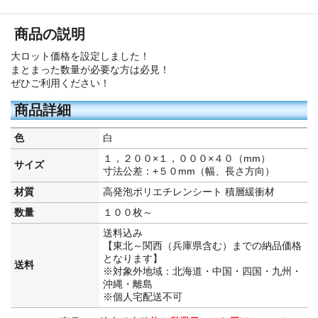
商品の説明
大ロット価格を設定しました！
まとまった数量が必要な方は必見！
ぜひご利用ください！
商品詳細
色
白
１，２００×１，０００×４０（mm）
サイズ
寸法公差：+５０mm（幅、長さ方向）
材質
高発泡ポリエチレンシート 積層緩衝材
数量
１００枚～
送料込み
【東北～関西（兵庫県含む）までの納品価格
となります】
送料
※対象外地域：北海道・中国・四国・九州・
沖縄・離島
※個人宅配送不可